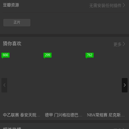
豆瓣资源
无需安装任何插件
正片
猜你喜欢
更多
666
299
762
中乙联赛 泰安天贶VS海口名城尚南堂 20240929
德甲 门兴格拉德巴赫vs波鸿 (刘洋) 20240224
NBA常规赛 尼克斯VS热火 20241031